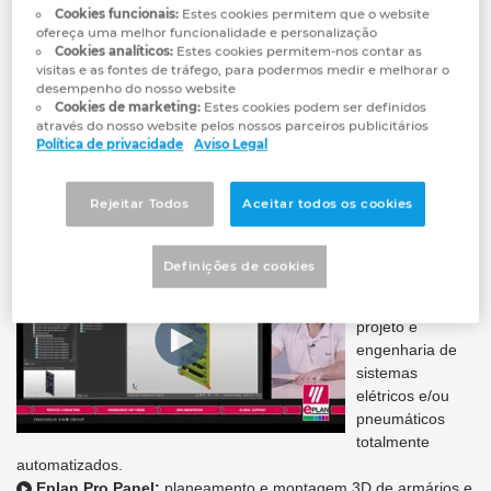
Cookies funcionais:
Estes cookies permitem que o website
Aqui encontrará uma
videoteca de demonstrações técnicas à
ofereça uma melhor funcionalidade e personalização
Cookies analíticos:
Estes cookies permitem-nos contar as
sua escolha
com conteúdo exclusivo criado pelos nossos
visitas e as fontes de tráfego, para podermos medir e melhorar o
especialistas para mostrar o verdadeiro potencial da Plataforma
desempenho do nosso website
Eplan. Deixe de perder tempo com o planeamento manual e
Cookies de marketing:
Estes cookies podem ser definidos
aprenda os melhores métodos para reduzir drasticamente os
através do nosso website pelos nossos parceiros publicitários
Política de privacidade
Aviso Legal
erros de projeto, encurtar os tempos de montagem e padronizar
os seus processos.
Sem compromissos, ao seu próprio ritmo.
Descubra soluções como:
Rejeitar Todos
Aceitar todos os cookies
Definições de cookies
Eplan
Electric P8:
projeto e
engenharia de
sistemas
elétricos e/ou
pneumáticos
totalmente
automatizados.
Eplan Pro Panel
:
planeamento e montagem 3D de armários e