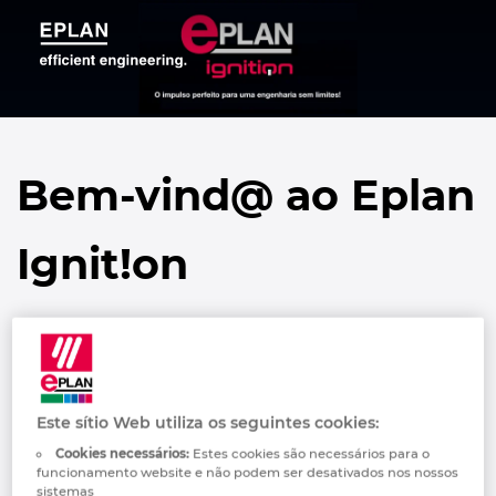
Bem-vind@ ao Eplan
Ignit!on
A sua videoteca premium e a
sua porta de entrada no
Este sítio Web utiliza os seguintes cookies:
universo Eplan
Cookies necessários:
Estes cookies são necessários para o
funcionamento website e não podem ser desativados nos nossos
sistemas